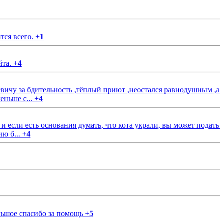
тся всего.
+
1
йта.
+
4
чу за бдительность ,тёплый приют ,неостался равнодушным ,а
еньше с...
+
4
если есть основания думать, что кота украли, вы может подать
ию б...
+
4
ольшое спасибо за помощь
+
5