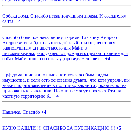
Собака дома. Спасибо неравнодушным людям. И создателям
сайта.
+
4
Спасибо большое начальнику тюрьмы Глызину Андрею
Андреевичу за бдительность ,тёплый приют ,неостался
равнодушным ,а нашёл место для Майи в
питомнике,накормил,укрыл от дождя и отдельной клетке для
собак.Майи пошло на пользу ,проведя меньше с...
+
4
в рф домашние животные считаются особым видом
имущества, и если есть основания думать, что кота украли, вы
может подать заявление в полицию, какие-то доказательства
приложить к заявлению. Но они не могут просто зайти на
частную территорию б...
+
4
Нашелся. Спасибо
+
4
КУЗЮ НАШЛИ !!! СПАСИБО ЗА ПУБЛИКАЦИЮ !!!
+
5