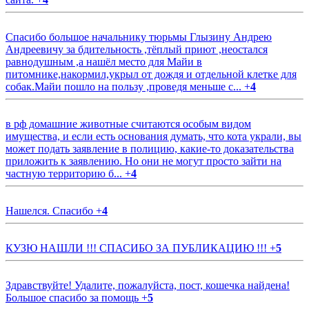
Спасибо большое начальнику тюрьмы Глызину Андрею
Андреевичу за бдительность ,тёплый приют ,неостался
равнодушным ,а нашёл место для Майи в
питомнике,накормил,укрыл от дождя и отдельной клетке для
собак.Майи пошло на пользу ,проведя меньше с...
+
4
в рф домашние животные считаются особым видом
имущества, и если есть основания думать, что кота украли, вы
может подать заявление в полицию, какие-то доказательства
приложить к заявлению. Но они не могут просто зайти на
частную территорию б...
+
4
Нашелся. Спасибо
+
4
КУЗЮ НАШЛИ !!! СПАСИБО ЗА ПУБЛИКАЦИЮ !!!
+
5
Здравствуйте! Удалите, пожалуйста, пост, кошечка найдена!
Большое спасибо за помощь
+
5