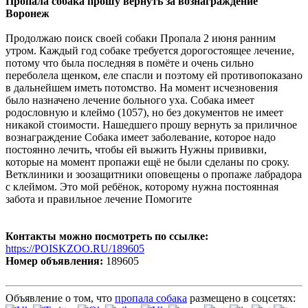
Пропала собака прошу вернуть за вознаграждение
Воронеж
Продолжаю поиск своей собаки Пропала 2 июня ранним
утром. Каждый год собаке требуется дорогостоящее лечение,
потому что была последняя в помёте и очень сильно
переболела щенком, еле спасли и поэтому ей противопоказано
в дальнейшем иметь потомство. На момент исчезновения
было назначено лечение больного уха. Собака имеет
родословную и клеймо (1057), но без документов не имеет
никакой стоимости. Нашедшего прошу вернуть за приличное
вознаграждение Собака имеет заболевание, которое надо
постоянно лечить, чтобы ей выжить Нужны прививки,
которые на момент пропажи ещё не были сделаны по сроку.
Ветклиники и зоозащитники оповещены о пропаже лабрадора
с клеймом. Это мой ребёнок, которому нужна постоянная
забота и правильное лечение Помогите
Контакты можно посмотреть по ссылке:
https://POISKZOO.RU/189605
Номер объявления:
189605
Объявление о том, что
пропала собака
размещено в соцсетях: