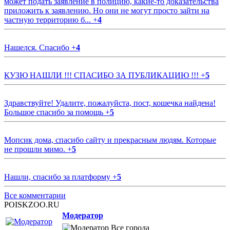
может подать заявление в полицию, какие-то доказательства
приложить к заявлению. Но они не могут просто зайти на
частную территорию б...
+
4
Нашелся. Спасибо
+
4
КУЗЮ НАШЛИ !!! СПАСИБО ЗА ПУБЛИКАЦИЮ !!!
+
5
Здравствуйте! Удалите, пожалуйста, пост, кошечка найдена!
Большое спасибо за помощь
+
5
Мопсик дома, спасибо сайту и прекрасным людям. Которые
не прошли мимо.
+
5
Нашли, спасибо за платформу
+
5
Все комментарии
POISKZOO.RU
Модератор
Все города