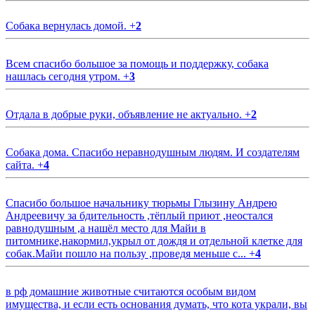
Собака вернулась домой.
+
2
Всем спасибо большое за помощь и поддержку, собака
нашлась сегодня утром.
+
3
Отдала в добрые руки, объявление не актуально.
+
2
Собака дома. Спасибо неравнодушным людям. И создателям
сайта.
+
4
Спасибо большое начальнику тюрьмы Глызину Андрею
Андреевичу за бдительность ,тёплый приют ,неостался
равнодушным ,а нашёл место для Майи в
питомнике,накормил,укрыл от дождя и отдельной клетке для
собак.Майи пошло на пользу ,проведя меньше с...
+
4
в рф домашние животные считаются особым видом
имущества, и если есть основания думать, что кота украли, вы