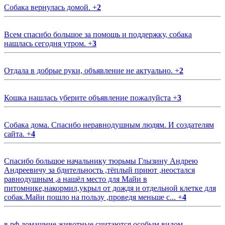
Собака вернулась домой.
+
2
Всем спасибо большое за помощь и поддержку, собака
нашлась сегодня утром.
+
3
Отдала в добрые руки, объявление не актуально.
+
2
Кошка нашлась уберите объявление пожалуйста
+
3
Собака дома. Спасибо неравнодушным людям. И создателям
сайта.
+
4
Спасибо большое начальнику тюрьмы Глызину Андрею
Андреевичу за бдительность ,тёплый приют ,неостался
равнодушным ,а нашёл место для Майи в
питомнике,накормил,укрыл от дождя и отдельной клетке для
собак.Майи пошло на пользу ,проведя меньше с...
+
4
в рф домашние животные считаются особым видом