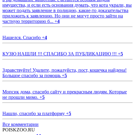
имущества, и если есть основания думать, что кота украли, вы
может подать заявление в полицию, какие-то доказательства
приложить к заявлению. Но они не могут просто зайти на
частную территорию б...
+
4
Нашелся. Спасибо
+
4
КУЗЮ НАШЛИ !!! СПАСИБО ЗА ПУБЛИКАЦИЮ !!!
+
5
Здравствуйте! Удалите, пожалуйста, пост, кошечка найдена!
Большое спасибо за помощь
+
5
Мопсик дома, спасибо сайту и прекрасным людям. Которые
не прошли мимо.
+
5
Нашли, спасибо за платформу
+
5
Все комментарии
POISKZOO.RU