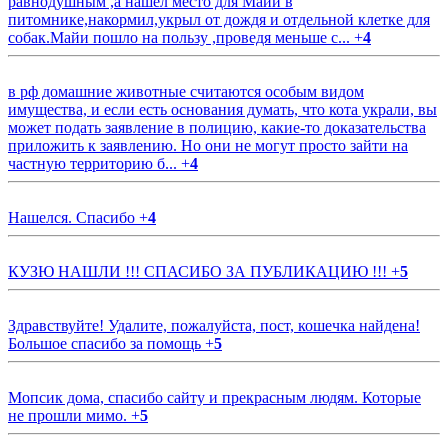
равнодушным ,а нашёл место для Майи в
питомнике,накормил,укрыл от дождя и отдельной клетке для
собак.Майи пошло на пользу ,проведя меньше с...
+
4
в рф домашние животные считаются особым видом
имущества, и если есть основания думать, что кота украли, вы
может подать заявление в полицию, какие-то доказательства
приложить к заявлению. Но они не могут просто зайти на
частную территорию б...
+
4
Нашелся. Спасибо
+
4
КУЗЮ НАШЛИ !!! СПАСИБО ЗА ПУБЛИКАЦИЮ !!!
+
5
Здравствуйте! Удалите, пожалуйста, пост, кошечка найдена!
Большое спасибо за помощь
+
5
Мопсик дома, спасибо сайту и прекрасным людям. Которые
не прошли мимо.
+
5