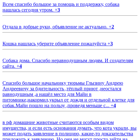
Всем спасибо большое за помощь и поддержку, собака
нашлась сегодня утром.
+
3
Отдала в добрые руки, объявление не актуально.
+
2
Кошка нашлась уберите объявление пожалуйста
+
3
Собака дома. Спасибо неравнодушным людям. И создателям
сайта.
+
4
Спасибо большое начальнику тюрьмы Глызину Андрею
Андреевичу за бдительность ,тёплый приют ,неостался
равнодушным ,а нашёл место для Майи в
питомнике,накормил,укрыл от дождя и отдельной клетке для
собак.Майи пошло на пользу ,проведя меньше с...
+
4
в рф домашние животные считаются особым видом
имущества, и если есть основания думать, что кота украли, вы
может подать заявление в полицию, какие-то доказательства
приложить к заявлению. Но они не могут просто зайти на