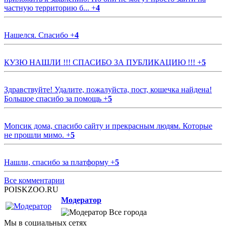
частную территорию б...
+
4
Нашелся. Спасибо
+
4
КУЗЮ НАШЛИ !!! СПАСИБО ЗА ПУБЛИКАЦИЮ !!!
+
5
Здравствуйте! Удалите, пожалуйста, пост, кошечка найдена!
Большое спасибо за помощь
+
5
Мопсик дома, спасибо сайту и прекрасным людям. Которые
не прошли мимо.
+
5
Нашли, спасибо за платформу
+
5
Все комментарии
POISKZOO.RU
Модератор
Все города
Мы в социальных сетях