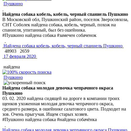
Пушкино
Найдена собака кобель, кобель, черный спаниель Пушкино
В Московской обл, Пушкинский район, поселок Зверосовхоза,
СНТ Соболек найдена собака, кобель, черный, похож на
спаниеля, упитанный, был без ошейника.
#Пушкино найдена собака #замечен собаченок
Найдена собака кобель, кобель, черный спаниель Пушкино
48903
2659
17 февраля 2020
найдена
Пушкино
Найдена собака молодая девочка чепрачного окраса
Пушкино
03. 02. 2020 найдена сидящей на дороге в компании троих
щенков ухоженная молодая девочка чепрачного окраса,
среднего размера, в ошейнике салатового цвета. Подходит на
зов. Очень прыгучая. Ищем старых хозяев.
#Пушкино найдена собака #найдена собачёнка
Найдена собака молодая девочка чепрачного окраса Пушкино