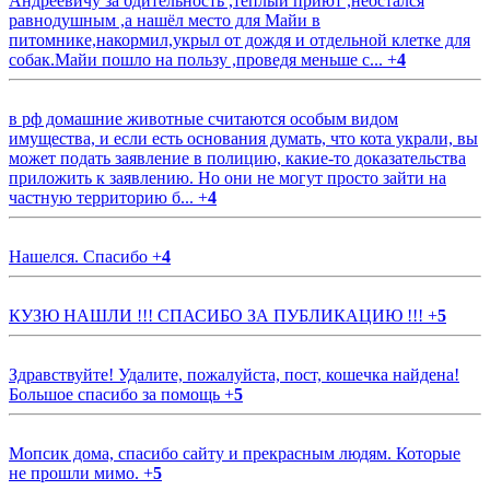
Андреевичу за бдительность ,тёплый приют ,неостался
равнодушным ,а нашёл место для Майи в
питомнике,накормил,укрыл от дождя и отдельной клетке для
собак.Майи пошло на пользу ,проведя меньше с...
+
4
в рф домашние животные считаются особым видом
имущества, и если есть основания думать, что кота украли, вы
может подать заявление в полицию, какие-то доказательства
приложить к заявлению. Но они не могут просто зайти на
частную территорию б...
+
4
Нашелся. Спасибо
+
4
КУЗЮ НАШЛИ !!! СПАСИБО ЗА ПУБЛИКАЦИЮ !!!
+
5
Здравствуйте! Удалите, пожалуйста, пост, кошечка найдена!
Большое спасибо за помощь
+
5
Мопсик дома, спасибо сайту и прекрасным людям. Которые
не прошли мимо.
+
5