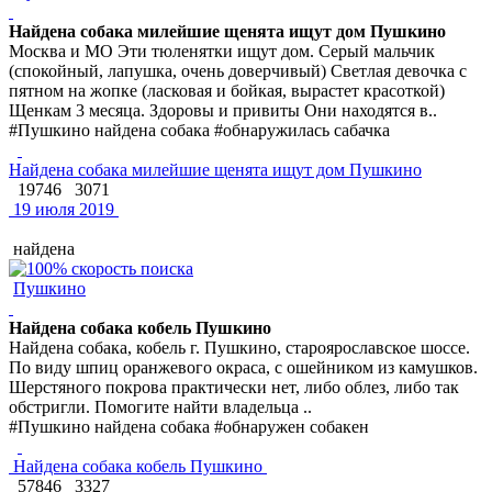
Найдена собака милейшие щенята ищут дом Пушкино
Москва и МО Эти тюленятки ищут дом. Серый мальчик
(спокойный, лапушка, очень доверчивый) Светлая девочка с
пятном на жопке (ласковая и бойкая, вырастет красоткой)
Щенкам 3 месяца. Здоровы и привиты Они находятся в..
#Пушкино найдена собака #обнаружилась сабачка
Найдена собака милейшие щенята ищут дом Пушкино
19746
3071
19 июля 2019
найдена
Пушкино
Найдена собака кобель Пушкино
Найдена собака, кобель г. Пушкино, староярославское шоссе.
По виду шпиц оранжевого окраса, с ошейником из камушков.
Шерстяного покрова практически нет, либо облез, либо так
обстригли. Помогите найти владельца ..
#Пушкино найдена собака #обнаружен собакен
Найдена собака кобель Пушкино
57846
3327