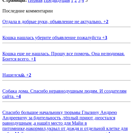
Страницы:
Первая
Предыдущая
1
2
3
4
5
Последние комментарии
Отдала в добрые руки, объявление не актуально.
+
2
Кошка нашлась уберите объявление пожалуйста
+
3
Кошка еще не нашлась. Прошу все помочь. Она нелюдимая.
Боится всего.
+
1
Нашелся🙏
+
2
Собака дома. Спасибо неравнодушным людям. И создателям
сайта.
+
4
Спасибо большое начальнику тюрьмы Глызину Андрею
Андреевичу за бдительность ,тёплый приют ,неостался
равнодушным ,а нашёл место для Майи в
питомнике,накормил,укрыл от дождя и отдельной клетке для