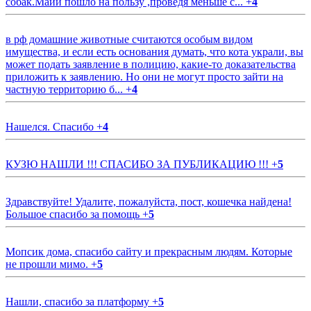
собак.Майи пошло на пользу ,проведя меньше с...
+
4
в рф домашние животные считаются особым видом
имущества, и если есть основания думать, что кота украли, вы
может подать заявление в полицию, какие-то доказательства
приложить к заявлению. Но они не могут просто зайти на
частную территорию б...
+
4
Нашелся. Спасибо
+
4
КУЗЮ НАШЛИ !!! СПАСИБО ЗА ПУБЛИКАЦИЮ !!!
+
5
Здравствуйте! Удалите, пожалуйста, пост, кошечка найдена!
Большое спасибо за помощь
+
5
Мопсик дома, спасибо сайту и прекрасным людям. Которые
не прошли мимо.
+
5
Нашли, спасибо за платформу
+
5