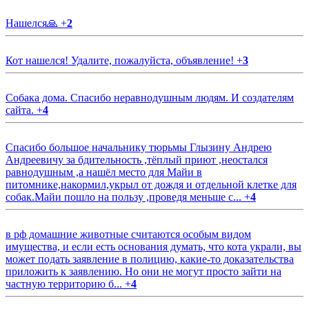
Нашелся🙏
+
2
Кот нашелся! Удалите, пожалуйста, объявление!
+
3
Собака дома. Спасибо неравнодушным людям. И создателям
сайта.
+
4
Спасибо большое начальнику тюрьмы Глызину Андрею
Андреевичу за бдительность ,тёплый приют ,неостался
равнодушным ,а нашёл место для Майи в
питомнике,накормил,укрыл от дождя и отдельной клетке для
собак.Майи пошло на пользу ,проведя меньше с...
+
4
в рф домашние животные считаются особым видом
имущества, и если есть основания думать, что кота украли, вы
может подать заявление в полицию, какие-то доказательства
приложить к заявлению. Но они не могут просто зайти на
частную территорию б...
+
4