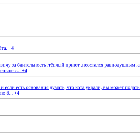
йта.
+
4
чу за бдительность ,тёплый приют ,неостался равнодушным ,а
еньше с...
+
4
если есть основания думать, что кота украли, вы может подать
ию б...
+
4